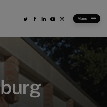
twitter
facebook
linkedin
youtube
instagram
Menu
s
b
u
r
g