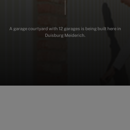
A
garage
courtyard
with
12
garages
is
being
built
here
in
Duisburg
Meiderich.