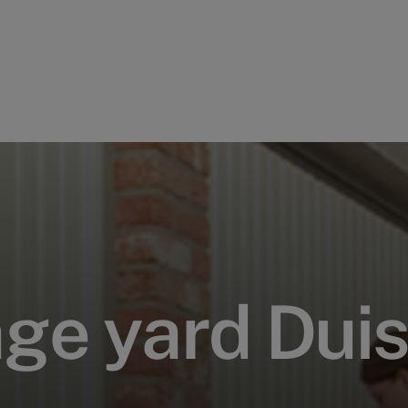
a
g
e
y
a
r
d
D
u
i