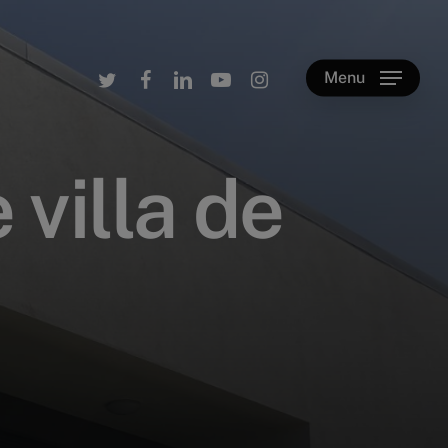
twitter
facebook
linkedin
youtube
instagram
Menu
e
v
i
l
l
a
d
e