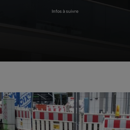
Infos
à
suivre