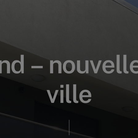
n
d
–
n
o
u
v
e
l
l
v
i
l
l
e