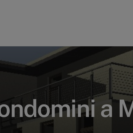
o
n
d
o
m
i
n
i
a