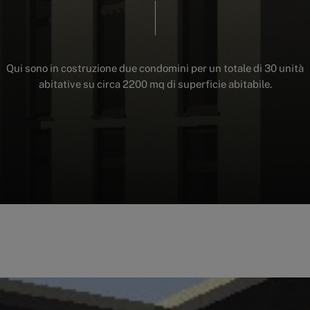
Qui
sono
in
costruzione
due
condomini
per
un
totale
di
30
unità
abitative
su
circa
2200
mq
di
superficie
abitabile.