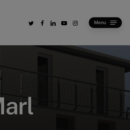
twitter
facebook
linkedin
youtube
instagram
Menu
M
a
r
l