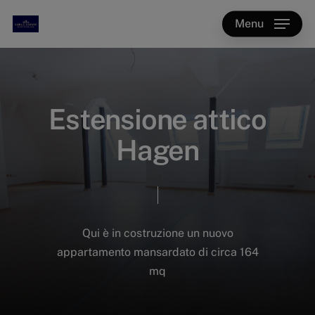
Skip
Menu
to
main
content
Estensione attico
Hagen
Qui è in costruzione un nuovo
appartamento mansardato di circa 164
mq