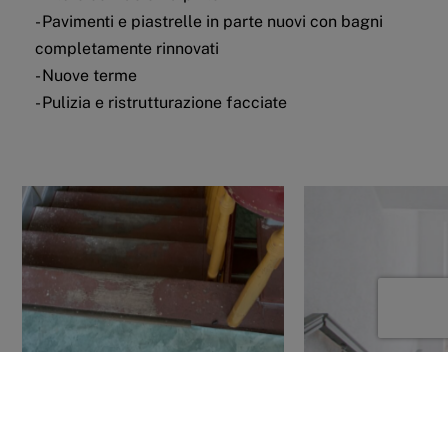
- Pavimenti e piastrelle in parte nuovi con bagni
completamente rinnovati
- Nuove terme
- Pulizia e ristrutturazione facciate