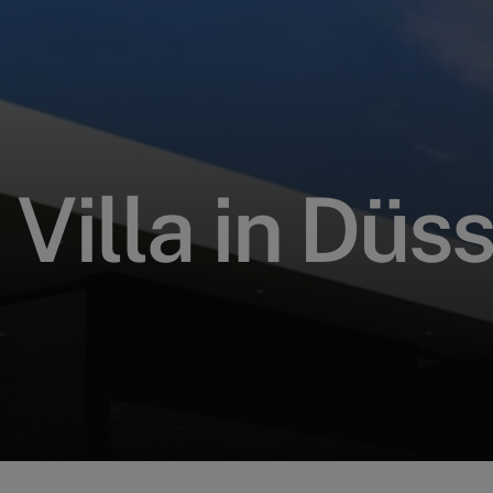
V
i
l
l
a
i
n
D
ü
s