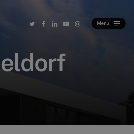
twitter
facebook
linkedin
youtube
instagram
Menu
s
e
l
d
o
r
f