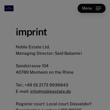
Skip
Menu
to
main
content
imprint
Noble Estate Ltd.
Managing Director: Said Babamiri
Sandstrasse 104
40789 Monheim on the Rhine
Tel.: +49 (0) 2173 9936843
E-mail:
info@nobleestate.de
Register court: Local court Düsseldorf