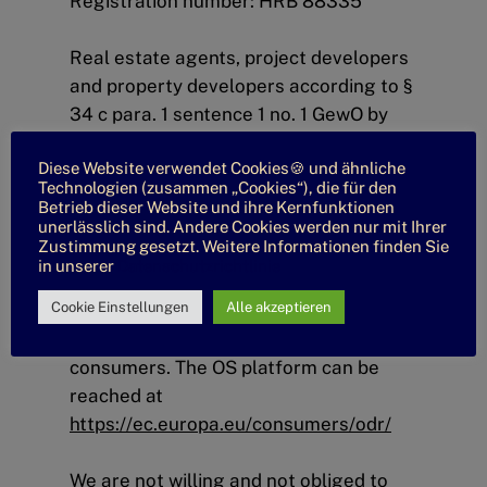
Registration number: HRB 88335
Real estate agents, project developers
and property developers according to §
34 c para. 1 sentence 1 no. 1 GewO by
the Ordnungsamt of the city of
Diese Website verwendet Cookies🍪 und ähnliche
Mettmann
(Neanderstraße 85, 40822
Technologien (zusammen „Cookies“), die für den
Mettmann)
Betrieb dieser Website und ihre Kernfunktionen
unerlässlich sind. Andere Cookies werden nur mit Ihrer
Zustimmung gesetzt. Weitere Informationen finden Sie
The EU Commission has set up an
in unserer
Datenschutzrichtlinie
Internet platform for the online
Cookie Einstellungen
Alle akzeptieren
settlement of disputes (ODR platform)
between entrepreneurs and
consumers. The OS platform can be
reached at
https://ec.europa.eu/consumers/odr/
We are not willing and not obliged to