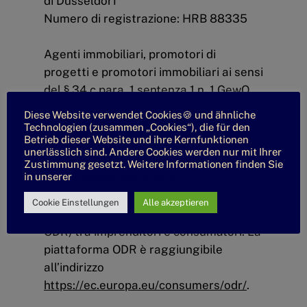
di Düsseldorf
Numero di registrazione: HRB 88335
Agenti immobiliari, promotori di
progetti e promotori immobiliari ai sensi
del § 34 c para. 1 sentenza 1 n. 1 GewO
dell’Ufficio per l’ordine pubblico della
Diese Website verwendet Cookies🍪 und ähnliche
città di Mettmann
(Neanderstraße 85,
Technologien (zusammen „Cookies“), die für den
Betrieb dieser Website und ihre Kernfunktionen
40822 Mettmann)
.
unerlässlich sind. Andere Cookies werden nur mit Ihrer
Zustimmung gesetzt. Weitere Informationen finden Sie
in unserer
Datenschutzrichtlinie
La Commissione europea ha creato una
piattaforma Internet per la risoluzione
Cookie Einstellungen
Alle akzeptieren
online delle controversie (piattaforma
ODR) tra imprenditori e consumatori. La
piattaforma ODR è raggiungibile
all’indirizzo
https://ec.europa.eu/consumers/odr/
.