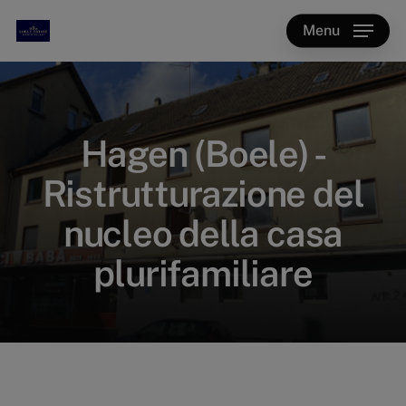
Skip
Menu
to
main
content
Hagen (Boele) -
Ristrutturazione del
nucleo della casa
plurifamiliare