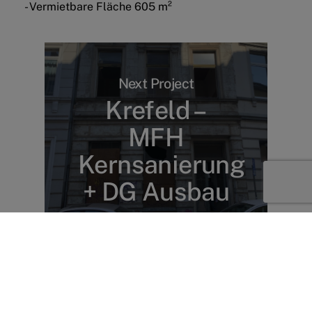
- Vermietbare Fläche 605 m²
Next Project
Krefeld –
MFH
Kernsanierung
+ DG Ausbau
Tel:
02173 9936843
E-Mail:
info@nobleestate.de