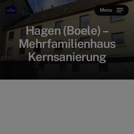
Skip
Menu
to
main
Hagen (Boele) –
content
Mehrfamilienhaus
Kernsanierung